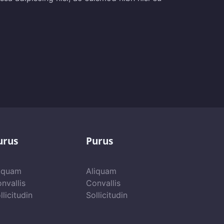
urus
Purus
iquam
Aliquam
nvallis
Convallis
llicitudin
Sollicitudin